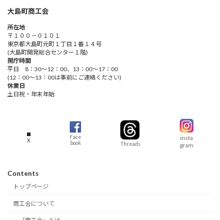
大島町商工会
所在地
〒１００－０１０１
東京都大島町元町１丁目１番１４号
(大島町開発総合センター１階)
開庁時間
平日 8：30～12：00、13：00～17：00
(12：00～13：00は事前にご連絡ください)
休業日
土日祝・年末年始
insta
Face
X
book
Threads
gram
Contents
トップページ
商工会について