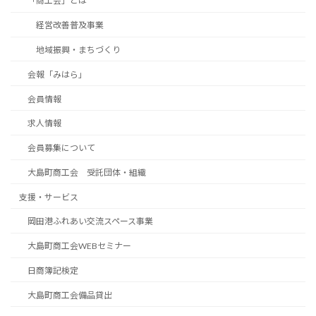
「商工会」とは
経営改善普及事業
地域振興・まちづくり
会報「みはら」
会員情報
求人情報
会員募集について
大島町商工会 受託団体・組織
支援・サービス
岡田港ふれあい交流スペース事業
大島町商工会WEBセミナー
日商簿記検定
大島町商工会備品貸出