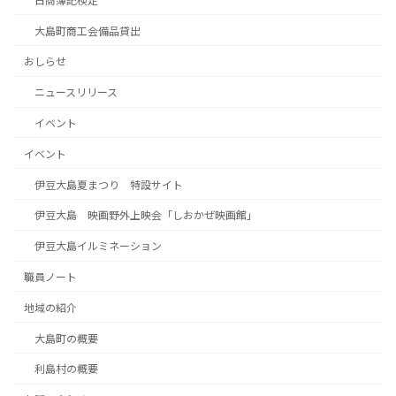
日商簿記検定
大島町商工会備品貸出
おしらせ
ニュースリリース
イベント
イベント
伊豆大島夏まつり 特設サイト
伊豆大島 映画野外上映会「しおかぜ映画館」
伊豆大島イルミネーション
職員ノート
地域の紹介
大島町の概要
利島村の概要