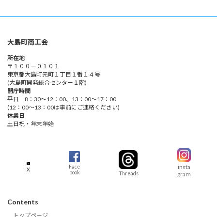
大島町商工会
所在地
〒１００－０１０１
東京都大島町元町１丁目１番１４号
(大島町開発総合センター１階)
開庁時間
平日 8：30～12：00、13：00～17：00
(12：00～13：00は事前にご連絡ください)
休業日
土日祝・年末年始
insta
Face
X
book
Threads
gram
Contents
トップページ