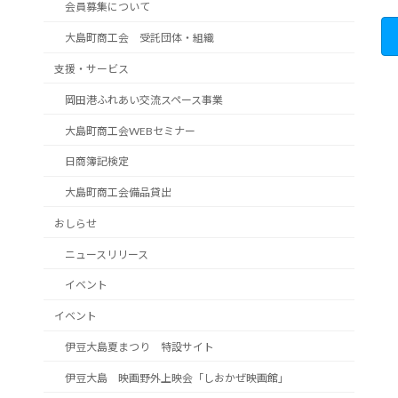
会員募集について
大島町商工会 受託団体・組織
支援・サービス
岡田港ふれあい交流スペース事業
大島町商工会WEBセミナー
日商簿記検定
大島町商工会備品貸出
おしらせ
ニュースリリース
イベント
イベント
伊豆大島夏まつり 特設サイト
伊豆大島 映画野外上映会「しおかぜ映画館」