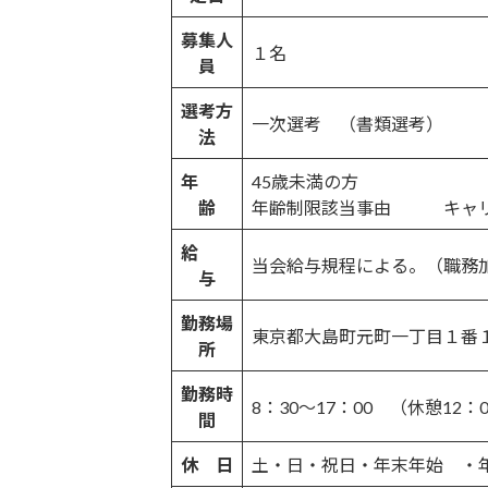
募集人
１名
員
選考方
一次選考 （書類選考）
法
年
45歳未満の方
齢
年齢制限該当事由 キャリ
給
当会給与規程による。（職務
与
勤務場
東京都大島町元町一丁目１番
所
勤務時
8：30～17：00 （休憩12：
間
休 日
土・日・祝日・年末年始 ・