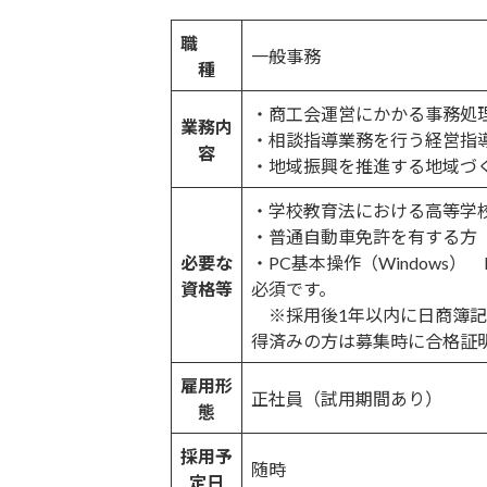
時
:
職
一般事務
種
・商工会運営にかかる事務処
業務内
・相談指導業務を行う経営指
容
・地域振興を推進する地域づ
・学校教育法における高等学
・普通自動車免許を有する方（
必要な
・PC基本操作（Windows）
資格等
必須です。
※採用後1年以内に日商簿記
得済みの方は募集時に合格証
雇用形
正社員（試用期間あり）
態
採用予
随時
定日