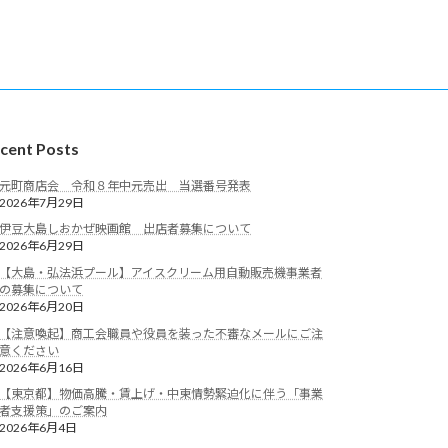
cent Posts
元町商店会 令和８年中元売出 当選番号発表
2026年7月29日
伊豆大島しおかぜ映画館 出店者募集について
2026年6月29日
【大島・弘法浜プール】アイスクリーム用自動販売機事業者
の募集について
2026年6月20日
【注意喚起】商工会職員や役員を装った不審なメールにご注
意ください
2026年6月16日
【東京都】物価高騰・賃上げ・中東情勢緊迫化に伴う「事業
者支援策」のご案内
2026年6月4日