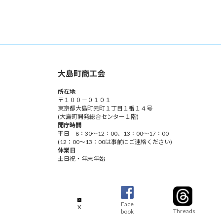
大島町商工会
所在地
〒１００－０１０１
東京都大島町元町１丁目１番１４号
(大島町開発総合センター１階)
開庁時間
平日 8：30～12：00、13：00～17：00
(12：00～13：00は事前にご連絡ください)
休業日
土日祝・年末年始
Face
X
Threads
book