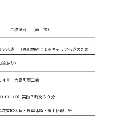
 二次選考 （面 接）
ア形成 〔長期勤続によるキャリア形成のため〕
加算あり）
１４号 大島町商工会
00-13：00）実働７時間３０分
年次有給休暇・夏季休暇・慶弔休暇 等