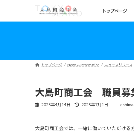
コ
ナ
ン
ビ
トップページ
テ
ゲ
ン
ー
ツ
シ
へ
ョ
ス
ン
キ
に
ッ
移
トップページ
News & Information
ニュースリリース
プ
動
大島町商工会 職員募
最
2025年4月14日
2025年7月1日
oshima.
終
更
新
大島町商工会では、一緒に働いていただける
日