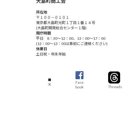
大島町商工会
所在地
〒１００－０１０１
東京都大島町元町１丁目１番１４号
(大島町開発総合センター１階)
開庁時間
平日 8：30～12：00、13：00～17：00
(12：00～13：00は事前にご連絡ください)
休業日
土日祝・年末年始
Face
X
Threads
book