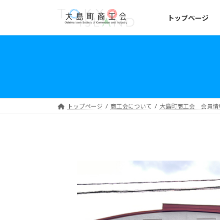
コ
ナ
ン
ビ
トップページ
テ
ゲ
ン
ー
ツ
シ
へ
ョ
ス
ン
キ
に
ッ
移
トップページ
商工会について
大島町商工会 会員情
プ
動