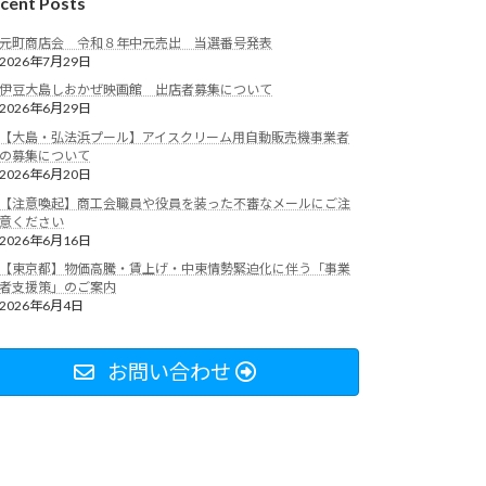
cent Posts
元町商店会 令和８年中元売出 当選番号発表
2026年7月29日
伊豆大島しおかぜ映画館 出店者募集について
2026年6月29日
【大島・弘法浜プール】アイスクリーム用自動販売機事業者
の募集について
2026年6月20日
【注意喚起】商工会職員や役員を装った不審なメールにご注
意ください
2026年6月16日
【東京都】物価高騰・賃上げ・中東情勢緊迫化に伴う「事業
者支援策」のご案内
2026年6月4日
お問い合わせ