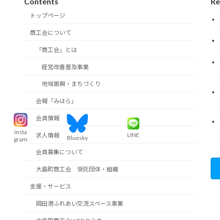
Contents
Re
トップページ
商工会について
「商工会」とは
経営改善普及事業
地域振興・まちづくり
会報「みはら」
会員情報
insta
LINE
求人情報
Bluesky
gram
会員募集について
大島町商工会 受託団体・組織
支援・サービス
岡田港ふれあい交流スペース事業