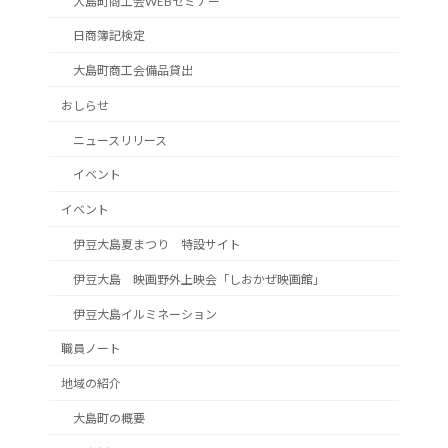
大島町商工会WEBセミナー
日商簿記検定
大島町商工会備品貸出
おしらせ
ニュースリリース
イベント
イベント
伊豆大島夏まつり 特設サイト
伊豆大島 映画野外上映会「しおかぜ映画館」
伊豆大島イルミネーション
職員ノート
地域の紹介
大島町の概要