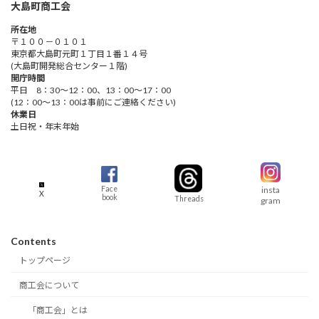
大島町商工会
所在地
〒１００－０１０１
東京都大島町元町１丁目１番１４号
(大島町開発総合センター１階)
開庁時間
平日 8：30～12：00、13：00～17：00
(12：00～13：00は事前にご連絡ください)
休業日
土日祝・年末年始
insta
Face
X
book
Threads
gram
Contents
トップページ
商工会について
「商工会」とは