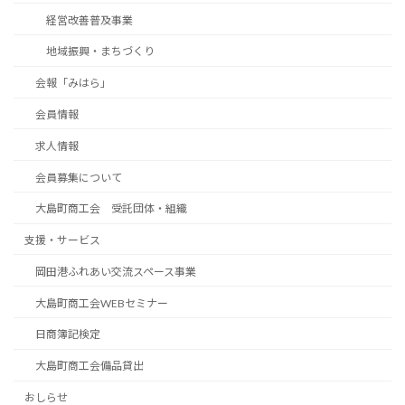
経営改善普及事業
地域振興・まちづくり
会報「みはら」
会員情報
求人情報
会員募集について
大島町商工会 受託団体・組織
支援・サービス
岡田港ふれあい交流スペース事業
大島町商工会WEBセミナー
日商簿記検定
大島町商工会備品貸出
おしらせ